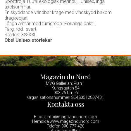
Sporttröja 100% ekologisk merinoull. Unisex, inga
axelsömmar.
En skyddande vändbar krage med vindskydd bakom
dragkedjan.
Långa ärmar med tumgrepp. Förlängd baktill.
Färg: röd, svart
Storlek: XS-XXL
Obs! Unisex storlekar
Magazin du Nord
MVG Gallerian, Plan 1
Kungsgatan 54
903 26 Umeå
Organisationsnummer: SE480512897401
Kontakta oss
E-post info@magazindunord.com
Hemsida www.magazindunord.com
Telefon 090-777 420
Allmänna villkor