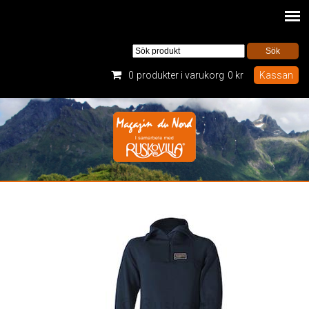
0
produkter i varukorg
0 kr
Kassan